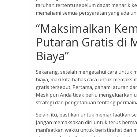
taruhan tertentu sebelum dapat menarik ke
memahami semua persyaratan yang ada unt
“Maksimalkan Ke
Putaran Gratis di 
Biaya”
Sekarang, setelah mengetahui cara untuk me
biaya, mari kita bahas cara untuk memak
gratis tersebut. Pertama, pahami aturan dan
Meskipun Anda tidak perlu mengeluarkan ua
strategi dan pengetahuan tentang permai
Selain itu, pastikan untuk memanfaatkan se
Jangan memaksakan diri untuk terus bermai
manfaatkan waktu untuk beristirahat dan m