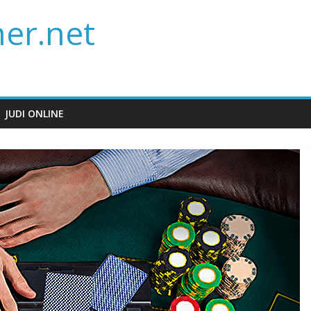
er.net
JUDI ONLINE