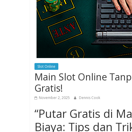
Slot Online
Main Slot Online Tanp
Gratis!
November 2, 2025
Dennis Cook
“Putar Gratis di M
Biaya: Tips dan Trik