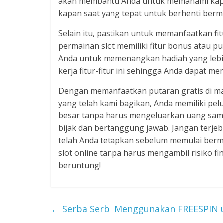
akan membantu Anda untuk memahami kapa
kapan saat yang tepat untuk berhenti berm
Selain itu, pastikan untuk memanfaatkan fi
permainan slot memiliki fitur bonus atau 
Anda untuk memenangkan hadiah yang lebi
kerja fitur-fitur ini sehingga Anda dapat 
Dengan memanfaatkan putaran gratis di mai
yang telah kami bagikan, Anda memiliki p
besar tanpa harus mengeluarkan uang sama
bijak dan bertanggung jawab. Jangan terje
telah Anda tetapkan sebelum memulai berm
slot online tanpa harus mengambil risiko f
beruntung!
←
Serba Serbi Menggunakan FREESPIN 