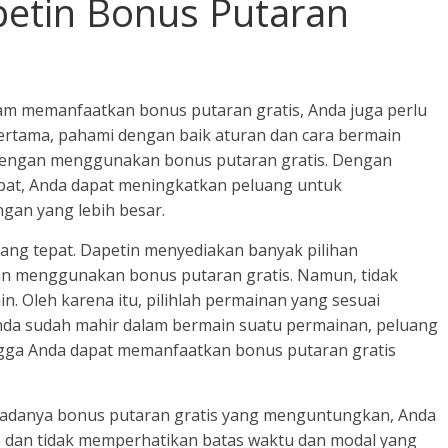
etin Bonus Putaran
m memanfaatkan bonus putaran gratis, Anda juga perlu
Pertama, pahami dengan baik aturan dan cara bermain
dengan menggunakan bonus putaran gratis. Dengan
pat, Anda dapat meningkatkan peluang untuk
an yang lebih besar.
yang tepat. Dapetin menyediakan banyak pilihan
n menggunakan bonus putaran gratis. Namun, tidak
 Oleh karena itu, pilihlah permainan yang sesuai
da sudah mahir dalam bermain suatu permainan, peluang
ngga Anda dapat memanfaatkan bonus putaran gratis
an adanya bonus putaran gratis yang menguntungkan, Anda
 dan tidak memperhatikan batas waktu dan modal yang