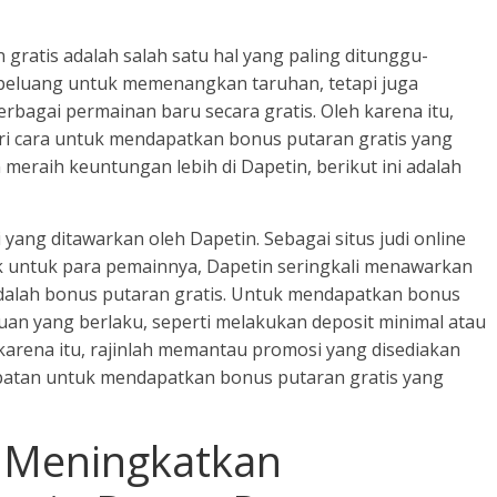
 gratis adalah salah satu hal yang paling ditunggu-
peluang untuk memenangkan taruhan, tetapi juga
agai permainan baru secara gratis. Oleh karena itu,
ri cara untuk mendapatkan bonus putaran gratis yang
eraih keuntungan lebih di Dapetin, berikut ini adalah
ang ditawarkan oleh Dapetin. Sebagai situs judi online
 untuk para pemainnya, Dapetin seringkali menawarkan
adalah bonus putaran gratis. Untuk mendapatkan bonus
uan yang berlaku, seperti melakukan deposit minimal atau
karena itu, rajinlah memantau promosi yang disediakan
mpatan untuk mendapatkan bonus putaran gratis yang
 Meningkatkan