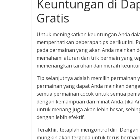
Keuntungan di Dap
Gratis
Untuk meningkatkan keuntungan Anda dala
memperhatikan beberapa tips berikut ini. 
pada permainan yang akan Anda mainkan 
memahami aturan dan trik bermain yang te
memenangkan taruhan dan meraih keuntung
Tip selanjutnya adalah memilih permainan 
permainan yang dapat Anda mainkan denga
semua permainan cocok untuk semua pemain.
dengan kemampuan dan minat Anda. Jika An
untuk menang juga akan lebih besar, sehi
dengan lebih efektif.
Terakhir, tetaplah mengontrol diri. Deng
mungkin akan tergoda untuk terus bermain