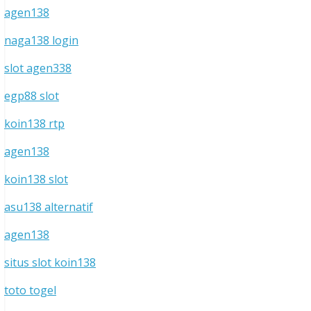
agen138
naga138 login
slot agen338
egp88 slot
koin138 rtp
agen138
koin138 slot
asu138 alternatif
agen138
situs slot koin138
toto togel