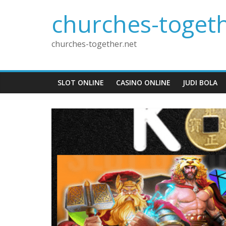
Skip
churches-togeth
to
content
churches-together.net
SLOT ONLINE
CASINO ONLINE
JUDI BOLA