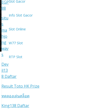
Slot Gacor
EGP
88
Info Slot Gacor
situ
s
Slot Online
ma
hjo
ng
W77 Slot
way
s
RTP Slot
Dev
il13
8 Daftar
Result Toto HK Prize
ทดลองเล่นสล็อต
King138 Daftar