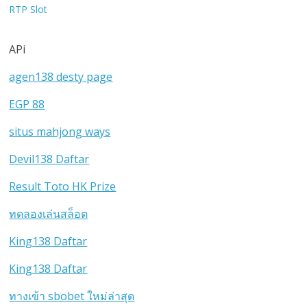
RTP Slot
APi
agen138 desty page
EGP 88
situs mahjong ways
Devil138 Daftar
Result Toto HK Prize
ทดลองเล่นสล็อต
King138 Daftar
King138 Daftar
ทางเข้า sbobet ใหม่ล่าสุด