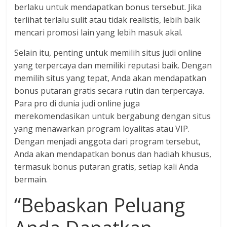
berlaku untuk mendapatkan bonus tersebut. Jika
terlihat terlalu sulit atau tidak realistis, lebih baik
mencari promosi lain yang lebih masuk akal.
Selain itu, penting untuk memilih situs judi online
yang terpercaya dan memiliki reputasi baik. Dengan
memilih situs yang tepat, Anda akan mendapatkan
bonus putaran gratis secara rutin dan terpercaya.
Para pro di dunia judi online juga
merekomendasikan untuk bergabung dengan situs
yang menawarkan program loyalitas atau VIP.
Dengan menjadi anggota dari program tersebut,
Anda akan mendapatkan bonus dan hadiah khusus,
termasuk bonus putaran gratis, setiap kali Anda
bermain.
“Bebaskan Peluang