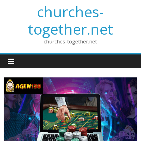
S
churches-
k
i
together.net
p
t
churches-together.net
o
c
o
n
t
e
n
t