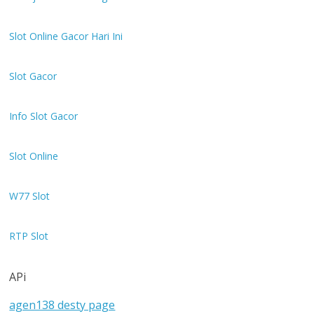
Slot Online Gacor Hari Ini
Slot Gacor
Info Slot Gacor
Slot Online
W77 Slot
RTP Slot
APi
agen138 desty page