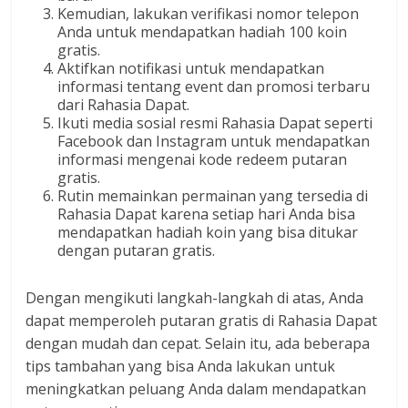
Kemudian, lakukan verifikasi nomor telepon
Anda untuk mendapatkan hadiah 100 koin
gratis.
Aktifkan notifikasi untuk mendapatkan
informasi tentang event dan promosi terbaru
dari Rahasia Dapat.
Ikuti media sosial resmi Rahasia Dapat seperti
Facebook dan Instagram untuk mendapatkan
informasi mengenai kode redeem putaran
gratis.
Rutin memainkan permainan yang tersedia di
Rahasia Dapat karena setiap hari Anda bisa
mendapatkan hadiah koin yang bisa ditukar
dengan putaran gratis.
Dengan mengikuti langkah-langkah di atas, Anda
dapat memperoleh putaran gratis di Rahasia Dapat
dengan mudah dan cepat. Selain itu, ada beberapa
tips tambahan yang bisa Anda lakukan untuk
meningkatkan peluang Anda dalam mendapatkan