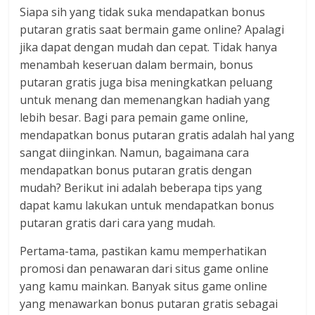
Siapa sih yang tidak suka mendapatkan bonus
putaran gratis saat bermain game online? Apalagi
jika dapat dengan mudah dan cepat. Tidak hanya
menambah keseruan dalam bermain, bonus
putaran gratis juga bisa meningkatkan peluang
untuk menang dan memenangkan hadiah yang
lebih besar. Bagi para pemain game online,
mendapatkan bonus putaran gratis adalah hal yang
sangat diinginkan. Namun, bagaimana cara
mendapatkan bonus putaran gratis dengan
mudah? Berikut ini adalah beberapa tips yang
dapat kamu lakukan untuk mendapatkan bonus
putaran gratis dari cara yang mudah.
Pertama-tama, pastikan kamu memperhatikan
promosi dan penawaran dari situs game online
yang kamu mainkan. Banyak situs game online
yang menawarkan bonus putaran gratis sebagai