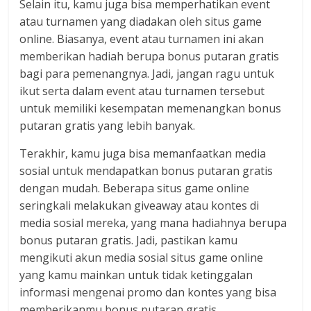
Selain itu, kamu juga bisa memperhatikan event
atau turnamen yang diadakan oleh situs game
online. Biasanya, event atau turnamen ini akan
memberikan hadiah berupa bonus putaran gratis
bagi para pemenangnya. Jadi, jangan ragu untuk
ikut serta dalam event atau turnamen tersebut
untuk memiliki kesempatan memenangkan bonus
putaran gratis yang lebih banyak.
Terakhir, kamu juga bisa memanfaatkan media
sosial untuk mendapatkan bonus putaran gratis
dengan mudah. Beberapa situs game online
seringkali melakukan giveaway atau kontes di
media sosial mereka, yang mana hadiahnya berupa
bonus putaran gratis. Jadi, pastikan kamu
mengikuti akun media sosial situs game online
yang kamu mainkan untuk tidak ketinggalan
informasi mengenai promo dan kontes yang bisa
memberikanmu bonus putaran gratis.