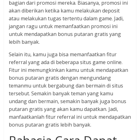
bagian dari promosi mereka. Biasanya, promosi ini
akan diberikan ketika kamu melakukan deposit
atau melakukan tugas tertentu dalam game. Jadi,
jangan ragu untuk memanfaatkan promosi ini
untuk mendapatkan bonus putaran gratis yang
lebih banyak.
Selain itu, kamu juga bisa memanfaatkan fitur
referral yang ada di beberapa situs game online.
Fitur ini memungkinkan kamu untuk mendapatkan
bonus putaran gratis dengan mengundang
temanmu untuk bergabung dan bermain di situs
tersebut. Semakin banyak teman yang kamu
undang dan bermain, semakin banyak juga bonus
putaran gratis yang akan kamu dapatkan. Jadi,
manfaatkanlah fitur referral ini untuk mendapatkan
bonus putaran gratis lebih banyak.