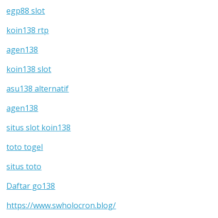
egp88 slot
koin138 rtp
agen138
koin138 slot
asu138 alternatif
agen138
situs slot koin138
toto togel
situs toto
Daftar go138
https://www.swholocron.blog/