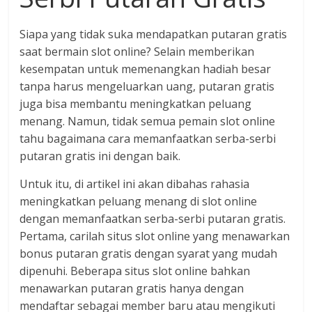
Siapa yang tidak suka mendapatkan putaran gratis
saat bermain slot online? Selain memberikan
kesempatan untuk memenangkan hadiah besar
tanpa harus mengeluarkan uang, putaran gratis
juga bisa membantu meningkatkan peluang
menang. Namun, tidak semua pemain slot online
tahu bagaimana cara memanfaatkan serba-serbi
putaran gratis ini dengan baik.
Untuk itu, di artikel ini akan dibahas rahasia
meningkatkan peluang menang di slot online
dengan memanfaatkan serba-serbi putaran gratis.
Pertama, carilah situs slot online yang menawarkan
bonus putaran gratis dengan syarat yang mudah
dipenuhi. Beberapa situs slot online bahkan
menawarkan putaran gratis hanya dengan
mendaftar sebagai member baru atau mengikuti