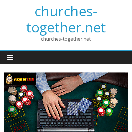
S
churches-
k
i
together.net
p
t
churches-together.net
o
c
o
n
t
e
n
t