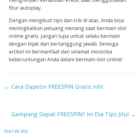
fitur autoplay.
Dengan mengikuti tips dan trik di atas, Anda bisa
meningkatkan peluang menang saat bermain slot
online gratis. Jangan lupa untuk selalu bermain
dengan bijak dan bertanggung jawab. Semoga
artikel ini bermanfaat dan selamat mencoba
keberuntungan Anda dalam bermain slot online!
←
Cara Dapetin FREESPIN Gratis nih!
Gampang Dapat FREESPIN? Ini Dia Tips Jitu!
→
Fire138 Slot