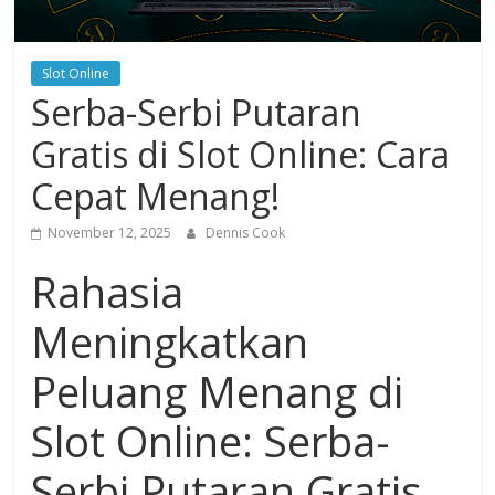
Slot Online
Serba-Serbi Putaran
Gratis di Slot Online: Cara
Cepat Menang!
November 12, 2025
Dennis Cook
Rahasia
Meningkatkan
Peluang Menang di
Slot Online: Serba-
Serbi Putaran Gratis