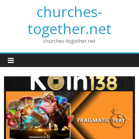
S
churches-
k
i
together.net
p
t
churches-together.net
o
c
o
n
t
e
n
t