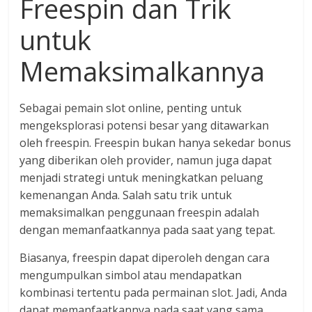
Freespin dan Trik
untuk
Memaksimalkannya
Sebagai pemain slot online, penting untuk
mengeksplorasi potensi besar yang ditawarkan
oleh freespin. Freespin bukan hanya sekedar bonus
yang diberikan oleh provider, namun juga dapat
menjadi strategi untuk meningkatkan peluang
kemenangan Anda. Salah satu trik untuk
memaksimalkan penggunaan freespin adalah
dengan memanfaatkannya pada saat yang tepat.
Biasanya, freespin dapat diperoleh dengan cara
mengumpulkan simbol atau mendapatkan
kombinasi tertentu pada permainan slot. Jadi, Anda
dapat memanfaatkannya pada saat yang sama