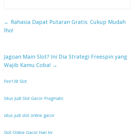
←
Rahasia Dapat Putaran Gratis: Cukup Mudah
lho!
Jagoan Main Slot? Ini Dia Strategi Freespin yang
Wajib Kamu Coba!
→
Fire138 Slot
Situs Judi Slot Gacor Pragmatic
situs judi slot online gacor
Slot Online Gacor Hari Ini