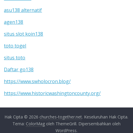
asu138 alternatif
agen138
situs slot koin138
toto togel
situs toto
Daftar go138
https://www.swholocron.blog/
https://www.historicwashingtoncounty.org/
Hak Cipta © 2026
churches-together.net
. Keseluruhan Hak Cipta.
Tema:
ColorMag
oleh ThemeGrill. Dipersembahkan oleh
WordPress
.