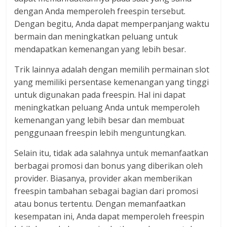
dengan Anda memperoleh freespin tersebut.
Dengan begitu, Anda dapat memperpanjang waktu
bermain dan meningkatkan peluang untuk
mendapatkan kemenangan yang lebih besar.
Trik lainnya adalah dengan memilih permainan slot
yang memiliki persentase kemenangan yang tinggi
untuk digunakan pada freespin. Hal ini dapat
meningkatkan peluang Anda untuk memperoleh
kemenangan yang lebih besar dan membuat
penggunaan freespin lebih menguntungkan.
Selain itu, tidak ada salahnya untuk memanfaatkan
berbagai promosi dan bonus yang diberikan oleh
provider. Biasanya, provider akan memberikan
freespin tambahan sebagai bagian dari promosi
atau bonus tertentu. Dengan memanfaatkan
kesempatan ini, Anda dapat memperoleh freespin