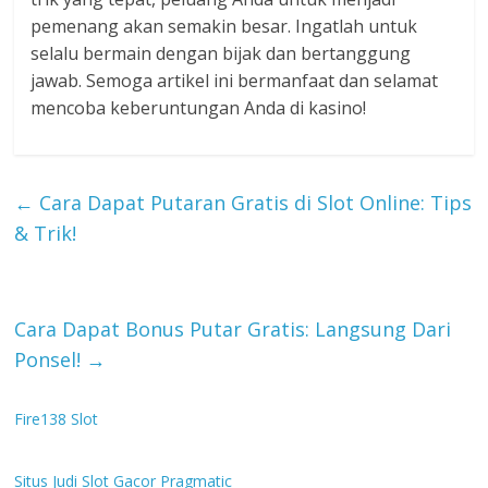
pemenang akan semakin besar. Ingatlah untuk
selalu bermain dengan bijak dan bertanggung
jawab. Semoga artikel ini bermanfaat dan selamat
mencoba keberuntungan Anda di kasino!
←
Cara Dapat Putaran Gratis di Slot Online: Tips
& Trik!
Cara Dapat Bonus Putar Gratis: Langsung Dari
Ponsel!
→
Fire138 Slot
Situs Judi Slot Gacor Pragmatic