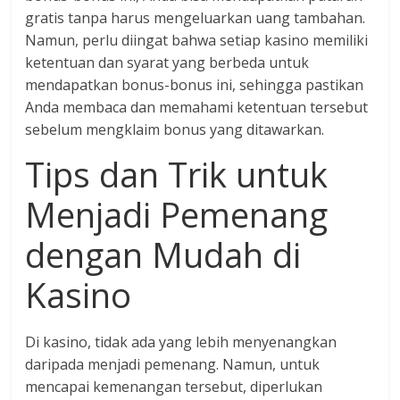
gratis tanpa harus mengeluarkan uang tambahan.
Namun, perlu diingat bahwa setiap kasino memiliki
ketentuan dan syarat yang berbeda untuk
mendapatkan bonus-bonus ini, sehingga pastikan
Anda membaca dan memahami ketentuan tersebut
sebelum mengklaim bonus yang ditawarkan.
Tips dan Trik untuk
Menjadi Pemenang
dengan Mudah di
Kasino
Di kasino, tidak ada yang lebih menyenangkan
daripada menjadi pemenang. Namun, untuk
mencapai kemenangan tersebut, diperlukan