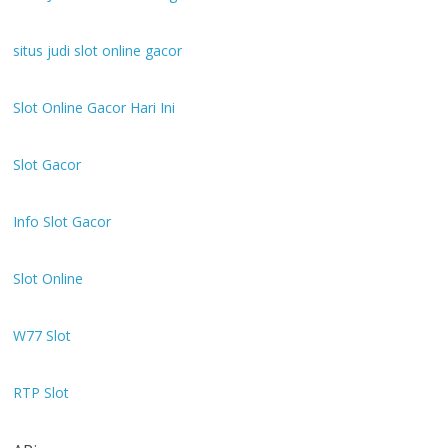
situs judi slot online gacor
Slot Online Gacor Hari Ini
Slot Gacor
Info Slot Gacor
Slot Online
W77 Slot
RTP Slot