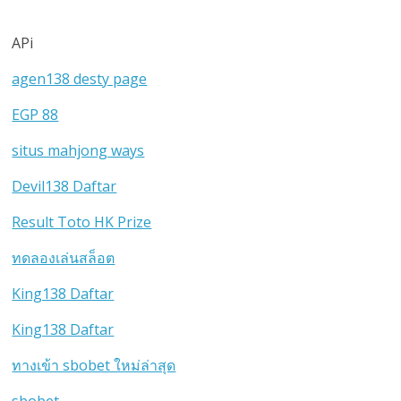
APi
agen138 desty page
EGP 88
situs mahjong ways
Devil138 Daftar
Result Toto HK Prize
ทดลองเล่นสล็อต
King138 Daftar
King138 Daftar
ทางเข้า sbobet ใหม่ล่าสุด
sbobet