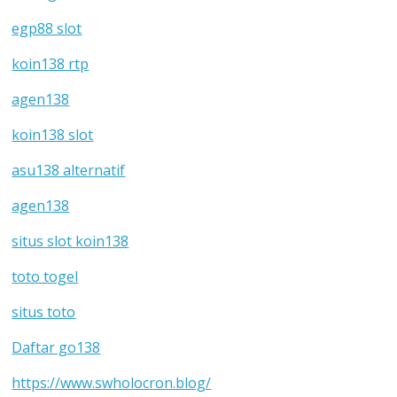
egp88 slot
koin138 rtp
agen138
koin138 slot
asu138 alternatif
agen138
situs slot koin138
toto togel
situs toto
Daftar go138
https://www.swholocron.blog/