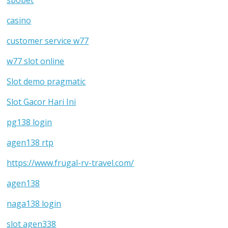
casino
customer service w77
w77 slot online
Slot demo pragmatic
Slot Gacor Hari Ini
pg138 login
agen138 rtp
https://www.frugal-rv-travel.com/
agen138
naga138 login
slot agen338