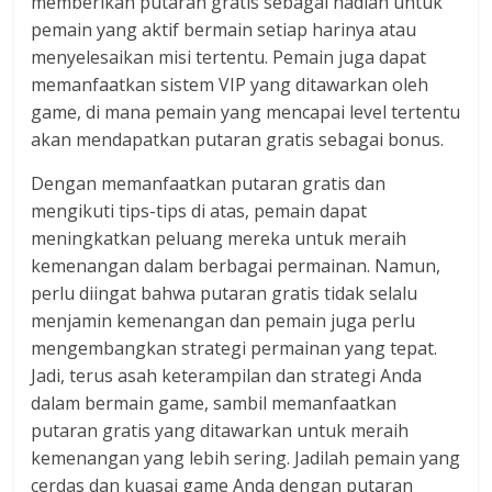
memberikan putaran gratis sebagai hadiah untuk
pemain yang aktif bermain setiap harinya atau
menyelesaikan misi tertentu. Pemain juga dapat
memanfaatkan sistem VIP yang ditawarkan oleh
game, di mana pemain yang mencapai level tertentu
akan mendapatkan putaran gratis sebagai bonus.
Dengan memanfaatkan putaran gratis dan
mengikuti tips-tips di atas, pemain dapat
meningkatkan peluang mereka untuk meraih
kemenangan dalam berbagai permainan. Namun,
perlu diingat bahwa putaran gratis tidak selalu
menjamin kemenangan dan pemain juga perlu
mengembangkan strategi permainan yang tepat.
Jadi, terus asah keterampilan dan strategi Anda
dalam bermain game, sambil memanfaatkan
putaran gratis yang ditawarkan untuk meraih
kemenangan yang lebih sering. Jadilah pemain yang
cerdas dan kuasai game Anda dengan putaran