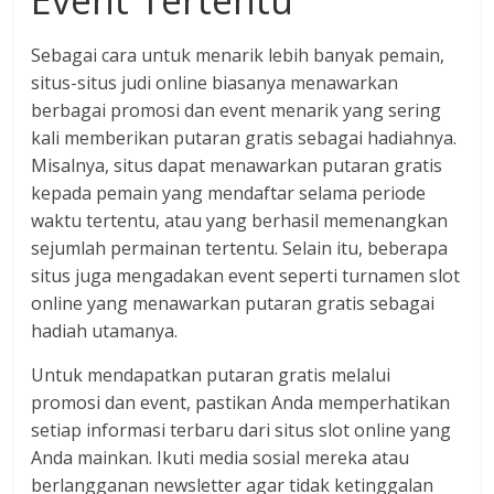
Event Tertentu
Sebagai cara untuk menarik lebih banyak pemain,
situs-situs judi online biasanya menawarkan
berbagai promosi dan event menarik yang sering
kali memberikan putaran gratis sebagai hadiahnya.
Misalnya, situs dapat menawarkan putaran gratis
kepada pemain yang mendaftar selama periode
waktu tertentu, atau yang berhasil memenangkan
sejumlah permainan tertentu. Selain itu, beberapa
situs juga mengadakan event seperti turnamen slot
online yang menawarkan putaran gratis sebagai
hadiah utamanya.
Untuk mendapatkan putaran gratis melalui
promosi dan event, pastikan Anda memperhatikan
setiap informasi terbaru dari situs slot online yang
Anda mainkan. Ikuti media sosial mereka atau
berlangganan newsletter agar tidak ketinggalan