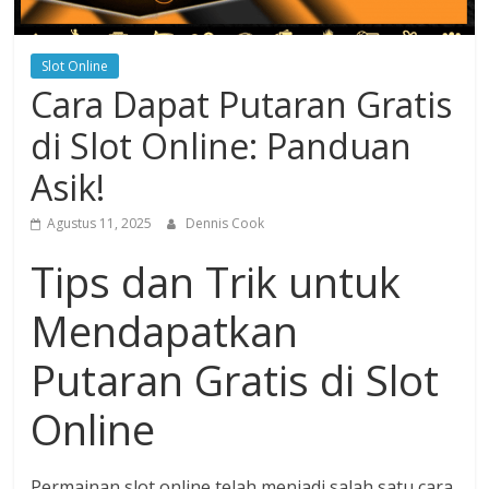
Slot Online
Cara Dapat Putaran Gratis
di Slot Online: Panduan
Asik!
Agustus 11, 2025
Dennis Cook
Tips dan Trik untuk
Mendapatkan
Putaran Gratis di Slot
Online
Permainan slot online telah menjadi salah satu cara