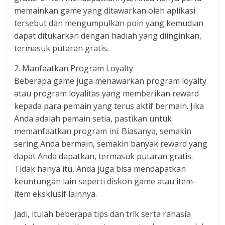
memainkan game yang ditawarkan oleh aplikasi
tersebut dan mengumpulkan poin yang kemudian
dapat ditukarkan dengan hadiah yang diinginkan,
termasuk putaran gratis.
2. Manfaatkan Program Loyalty
Beberapa game juga menawarkan program loyalty
atau program loyalitas yang memberikan reward
kepada para pemain yang terus aktif bermain. Jika
Anda adalah pemain setia, pastikan untuk
memanfaatkan program ini. Biasanya, semakin
sering Anda bermain, semakin banyak reward yang
dapat Anda dapatkan, termasuk putaran gratis.
Tidak hanya itu, Anda juga bisa mendapatkan
keuntungan lain seperti diskon game atau item-
item eksklusif lainnya.
Jadi, itulah beberapa tips dan trik serta rahasia