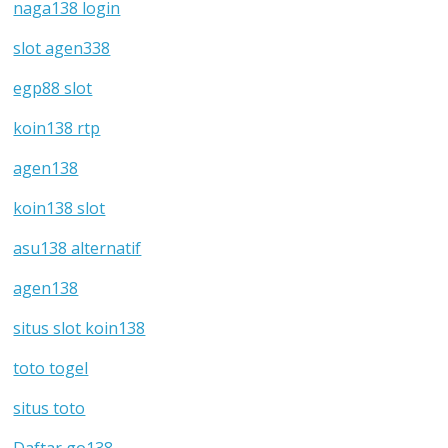
naga138 login
slot agen338
egp88 slot
koin138 rtp
agen138
koin138 slot
asu138 alternatif
agen138
situs slot koin138
toto togel
situs toto
Daftar go138