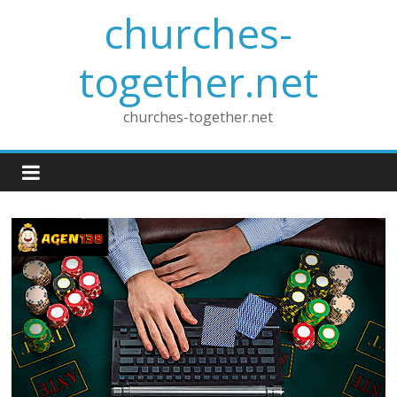
S
churches-
k
i
together.net
p
t
churches-together.net
o
c
o
n
t
e
n
t