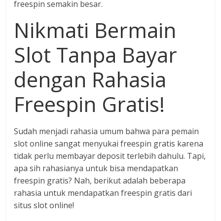
freespin semakin besar.
Nikmati Bermain
Slot Tanpa Bayar
dengan Rahasia
Freespin Gratis!
Sudah menjadi rahasia umum bahwa para pemain
slot online sangat menyukai freespin gratis karena
tidak perlu membayar deposit terlebih dahulu. Tapi,
apa sih rahasianya untuk bisa mendapatkan
freespin gratis? Nah, berikut adalah beberapa
rahasia untuk mendapatkan freespin gratis dari
situs slot online!