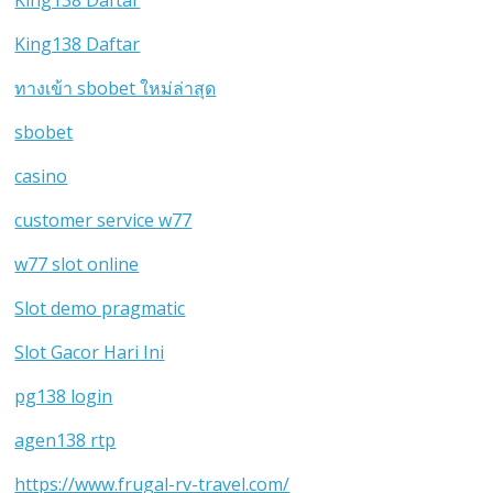
King138 Daftar
King138 Daftar
ทางเข้า sbobet ใหม่ล่าสุด
sbobet
casino
customer service w77
w77 slot online
Slot demo pragmatic
Slot Gacor Hari Ini
pg138 login
agen138 rtp
https://www.frugal-rv-travel.com/