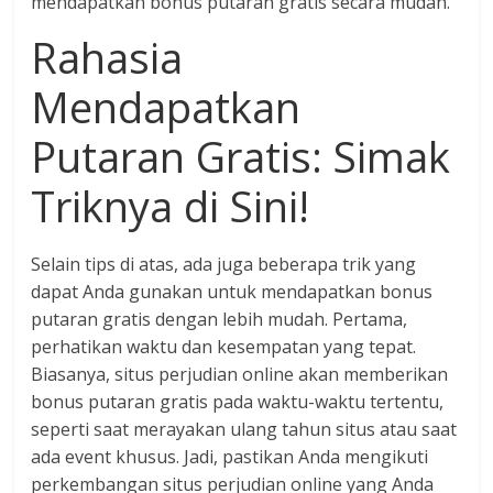
mendapatkan bonus putaran gratis secara mudah.
Rahasia
Mendapatkan
Putaran Gratis: Simak
Triknya di Sini!
Selain tips di atas, ada juga beberapa trik yang
dapat Anda gunakan untuk mendapatkan bonus
putaran gratis dengan lebih mudah. Pertama,
perhatikan waktu dan kesempatan yang tepat.
Biasanya, situs perjudian online akan memberikan
bonus putaran gratis pada waktu-waktu tertentu,
seperti saat merayakan ulang tahun situs atau saat
ada event khusus. Jadi, pastikan Anda mengikuti
perkembangan situs perjudian online yang Anda