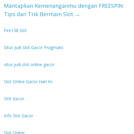
Mantapkan Kemenanganmu dengan FREESPIN:
Tips dan Trik Bermain Slot
→
Fire138 Slot
Situs Judi Slot Gacor Pragmatic
situs judi slot online gacor
Slot Online Gacor Hari Ini
Slot Gacor
Info Slot Gacor
Slot Online