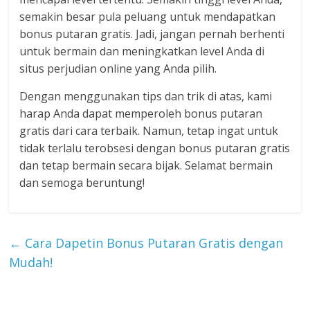
semakin besar pula peluang untuk mendapatkan
bonus putaran gratis. Jadi, jangan pernah berhenti
untuk bermain dan meningkatkan level Anda di
situs perjudian online yang Anda pilih.
Dengan menggunakan tips dan trik di atas, kami
harap Anda dapat memperoleh bonus putaran
gratis dari cara terbaik. Namun, tetap ingat untuk
tidak terlalu terobsesi dengan bonus putaran gratis
dan tetap bermain secara bijak. Selamat bermain
dan semoga beruntung!
←
Cara Dapetin Bonus Putaran Gratis dengan
Mudah!