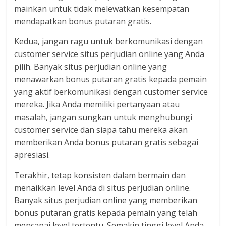
mainkan untuk tidak melewatkan kesempatan
mendapatkan bonus putaran gratis.
Kedua, jangan ragu untuk berkomunikasi dengan
customer service situs perjudian online yang Anda
pilih. Banyak situs perjudian online yang
menawarkan bonus putaran gratis kepada pemain
yang aktif berkomunikasi dengan customer service
mereka. Jika Anda memiliki pertanyaan atau
masalah, jangan sungkan untuk menghubungi
customer service dan siapa tahu mereka akan
memberikan Anda bonus putaran gratis sebagai
apresiasi.
Terakhir, tetap konsisten dalam bermain dan
menaikkan level Anda di situs perjudian online.
Banyak situs perjudian online yang memberikan
bonus putaran gratis kepada pemain yang telah
mencapai level tertentu. Semakin tinggi level Anda,