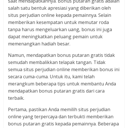
saat mendapatkannya. Bonus putaran gratis adalah
salah satu bentuk apresiasi yang diberikan oleh
situs perjudian online kepada pemainnya. Selain
memberikan kesempatan untuk memutar roda
tanpa harus mengeluarkan uang, bonus ini juga
dapat meningkatkan peluang pemain untuk
memenangkan hadiah besar.
Namun, mendapatkan bonus putaran gratis tidak
semudah membalikkan telapak tangan. Tidak
semua situs perjudian online memberikan bonus ini
secara cuma-cuma. Untuk itu, kami telah
merangkum beberapa tips untuk membantu Anda
mendapatkan bonus putaran gratis dari cara
terbaik.
Pertama, pastikan Anda memilih situs perjudian
online yang terpercaya dan terbukti memberikan
bonus putaran gratis kepada pemainnya. Beberapa