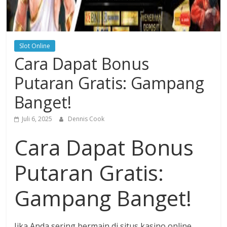
Slot Online
Cara Dapat Bonus
Putaran Gratis: Gampang
Banget!
Juli 6, 2025
Dennis Cook
Cara Dapat Bonus
Putaran Gratis:
Gampang Banget!
Jika Anda sering bermain di situs kasino online,