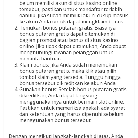
belum memiliki akun di situs kasino online
tersebut, pastikan untuk mendaftar terlebih
dahulu. Jika sudah memiliki akun, cukup masuk
ke akun Anda untuk dapat mengklaim bonus.
Temukan bonus putaran gratis: Biasanya,
bonus putaran gratis dapat ditemukan di
bagian promosi atau bonus di situs kasino
online. Jika tidak dapat ditemukan, Anda dapat
menghubungi layanan pelanggan untuk
meminta bantuan.
Klaim bonus: Jika Anda sudah menemukan
bonus putaran gratis, maka klik atau pilih
tombol klaim yang tersedia. Tunggu hingga
bonus tersebut dikreditkan ke akun Anda.
Gunakan bonus: Setelah bonus putaran gratis
dikreditkan, Anda dapat langsung
menggunakannya untuk bermain slot online.
Pastikan untuk memeriksa apakah ada syarat
dan ketentuan yang harus dipenuhi sebelum
menggunakan bonus tersebut.
Dengan mengikuti langkah-langkah di atas, Anda