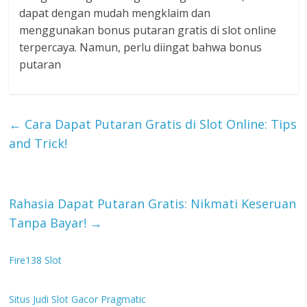
dapat dengan mudah mengklaim dan
menggunakan bonus putaran gratis di slot online
terpercaya. Namun, perlu diingat bahwa bonus
putaran
←
Cara Dapat Putaran Gratis di Slot Online: Tips
and Trick!
Rahasia Dapat Putaran Gratis: Nikmati Keseruan
Tanpa Bayar!
→
Fire138 Slot
Situs Judi Slot Gacor Pragmatic