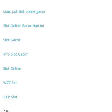
situs judi slot online gacor
Slot Online Gacor Hari Ini
Slot Gacor
Info Slot Gacor
Slot Online
W77 Slot
RTP Slot
APi