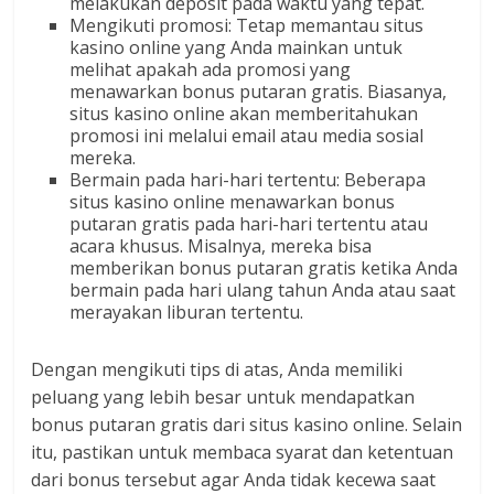
melakukan deposit pada waktu yang tepat.
Mengikuti promosi: Tetap memantau situs
kasino online yang Anda mainkan untuk
melihat apakah ada promosi yang
menawarkan bonus putaran gratis. Biasanya,
situs kasino online akan memberitahukan
promosi ini melalui email atau media sosial
mereka.
Bermain pada hari-hari tertentu: Beberapa
situs kasino online menawarkan bonus
putaran gratis pada hari-hari tertentu atau
acara khusus. Misalnya, mereka bisa
memberikan bonus putaran gratis ketika Anda
bermain pada hari ulang tahun Anda atau saat
merayakan liburan tertentu.
Dengan mengikuti tips di atas, Anda memiliki
peluang yang lebih besar untuk mendapatkan
bonus putaran gratis dari situs kasino online. Selain
itu, pastikan untuk membaca syarat dan ketentuan
dari bonus tersebut agar Anda tidak kecewa saat