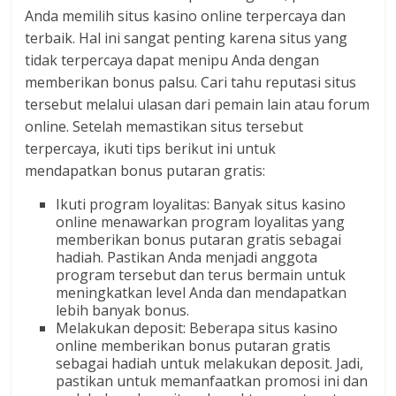
Anda memilih situs kasino online terpercaya dan
terbaik. Hal ini sangat penting karena situs yang
tidak terpercaya dapat menipu Anda dengan
memberikan bonus palsu. Cari tahu reputasi situs
tersebut melalui ulasan dari pemain lain atau forum
online. Setelah memastikan situs tersebut
terpercaya, ikuti tips berikut ini untuk
mendapatkan bonus putaran gratis:
Ikuti program loyalitas: Banyak situs kasino
online menawarkan program loyalitas yang
memberikan bonus putaran gratis sebagai
hadiah. Pastikan Anda menjadi anggota
program tersebut dan terus bermain untuk
meningkatkan level Anda dan mendapatkan
lebih banyak bonus.
Melakukan deposit: Beberapa situs kasino
online memberikan bonus putaran gratis
sebagai hadiah untuk melakukan deposit. Jadi,
pastikan untuk memanfaatkan promosi ini dan