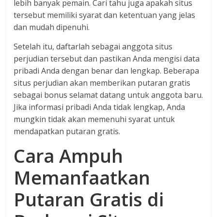
lebih banyak pemain. Cari tahu juga apakah situs
tersebut memiliki syarat dan ketentuan yang jelas
dan mudah dipenuhi.
Setelah itu, daftarlah sebagai anggota situs
perjudian tersebut dan pastikan Anda mengisi data
pribadi Anda dengan benar dan lengkap. Beberapa
situs perjudian akan memberikan putaran gratis
sebagai bonus selamat datang untuk anggota baru.
Jika informasi pribadi Anda tidak lengkap, Anda
mungkin tidak akan memenuhi syarat untuk
mendapatkan putaran gratis.
Cara Ampuh
Memanfaatkan
Putaran Gratis di