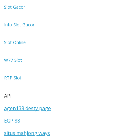
Slot Gacor
Info Slot Gacor
Slot Online
W77 Slot
RTP Slot
APi
agen138 desty page
EGP 88
situs mahjong ways