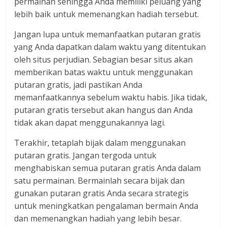
permainan sehingga Anda memiliki peluang yang
lebih baik untuk memenangkan hadiah tersebut.
Jangan lupa untuk memanfaatkan putaran gratis
yang Anda dapatkan dalam waktu yang ditentukan
oleh situs perjudian. Sebagian besar situs akan
memberikan batas waktu untuk menggunakan
putaran gratis, jadi pastikan Anda
memanfaatkannya sebelum waktu habis. Jika tidak,
putaran gratis tersebut akan hangus dan Anda
tidak akan dapat menggunakannya lagi.
Terakhir, tetaplah bijak dalam menggunakan
putaran gratis. Jangan tergoda untuk
menghabiskan semua putaran gratis Anda dalam
satu permainan. Bermainlah secara bijak dan
gunakan putaran gratis Anda secara strategis
untuk meningkatkan pengalaman bermain Anda
dan memenangkan hadiah yang lebih besar.