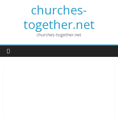
S
churches-
k
i
together.net
p
t
churches-together.net
o
c
o
n
t
e
n
t