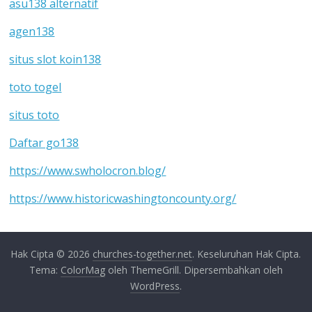
asu138 alternatif
agen138
situs slot koin138
toto togel
situs toto
Daftar go138
https://www.swholocron.blog/
https://www.historicwashingtoncounty.org/
Hak Cipta © 2026
churches-together.net
. Keseluruhan Hak Cipta.
Tema:
ColorMag
oleh ThemeGrill. Dipersembahkan oleh
WordPress
.