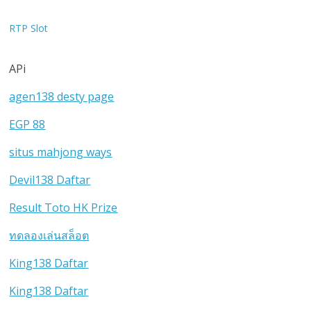
RTP Slot
APi
agen138 desty page
EGP 88
situs mahjong ways
Devil138 Daftar
Result Toto HK Prize
ทดลองเล่นสล็อต
King138 Daftar
King138 Daftar