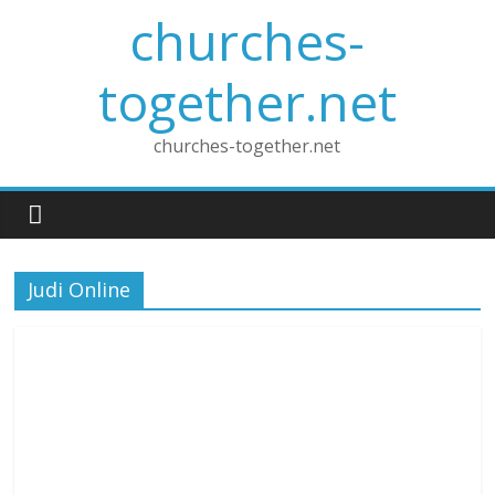
S
churches-
k
i
together.net
p
t
churches-together.net
o
c
o
n
t
e
Judi Online
n
t