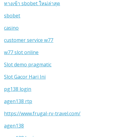
ทางเข้า sbobet ใหม่ล่าสุด
sbobet
casino
customer service w77
w77 slot online
Slot demo pragmatic
Slot Gacor Hari Ini
pg138 login
agen138 rtp
https://www.frugal-rv-travel.com/
agen138