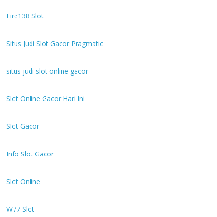
Fire138 Slot
Situs Judi Slot Gacor Pragmatic
situs judi slot online gacor
Slot Online Gacor Hari Ini
Slot Gacor
Info Slot Gacor
Slot Online
W77 Slot