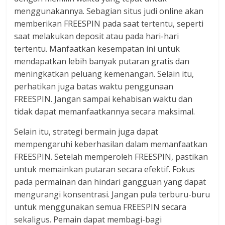
menggunakannya. Sebagian situs judi online akan
memberikan FREESPIN pada saat tertentu, seperti
saat melakukan deposit atau pada hari-hari
tertentu. Manfaatkan kesempatan ini untuk
mendapatkan lebih banyak putaran gratis dan
meningkatkan peluang kemenangan. Selain itu,
perhatikan juga batas waktu penggunaan
FREESPIN. Jangan sampai kehabisan waktu dan
tidak dapat memanfaatkannya secara maksimal.
Selain itu, strategi bermain juga dapat
mempengaruhi keberhasilan dalam memanfaatkan
FREESPIN. Setelah memperoleh FREESPIN, pastikan
untuk memainkan putaran secara efektif. Fokus
pada permainan dan hindari gangguan yang dapat
mengurangi konsentrasi. Jangan pula terburu-buru
untuk menggunakan semua FREESPIN secara
sekaligus. Pemain dapat membagi-bagi