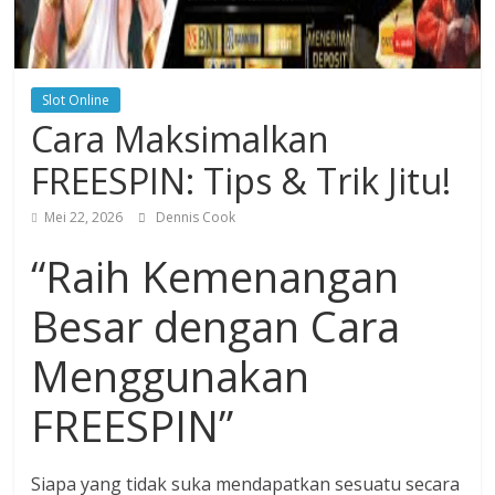
Slot Online
Cara Maksimalkan
FREESPIN: Tips & Trik Jitu!
Mei 22, 2026
Dennis Cook
“Raih Kemenangan
Besar dengan Cara
Menggunakan
FREESPIN”
Siapa yang tidak suka mendapatkan sesuatu secara