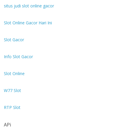
situs judi slot online gacor
Slot Online Gacor Hari Ini
Slot Gacor
Info Slot Gacor
Slot Online
W77 Slot
RTP Slot
APi