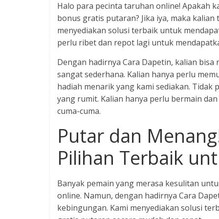
Halo para pecinta taruhan online! Apakah 
bonus gratis putaran? Jika iya, maka kalian
menyediakan solusi terbaik untuk mendapat
perlu ribet dan repot lagi untuk mendapatk
Dengan hadirnya Cara Dapetin, kalian bisa
sangat sederhana. Kalian hanya perlu me
hadiah menarik yang kami sediakan. Tidak 
yang rumit. Kalian hanya perlu bermain da
cuma-cuma.
Putar dan Menang! 
Pilihan Terbaik un
Banyak pemain yang merasa kesulitan untuk
online. Namun, dengan hadirnya Cara Dapetin
kebingungan. Kami menyediakan solusi terb