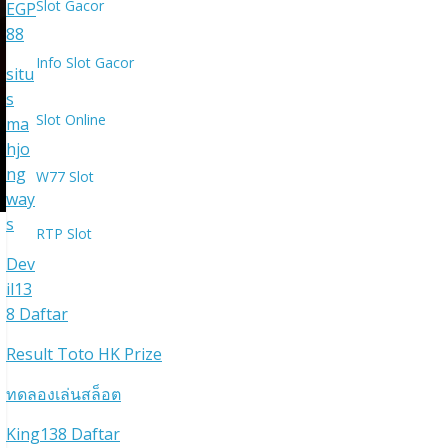
Slot Gacor
EGP
88
Info Slot Gacor
situ
s
Slot Online
ma
hjo
ng
W77 Slot
way
s
RTP Slot
Dev
il13
8 Daftar
Result Toto HK Prize
ทดลองเล่นสล็อต
King138 Daftar