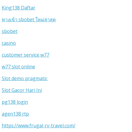
King138 Daftar
ทางเข้า sbobet ใหม่ล่าสุด
sbobet
casino
customer service w77
w77 slot online
Slot demo pragmatic
Slot Gacor Hari Ini
pg138 login
agen138 rtp
https://www.frugal-rv-travel.com/