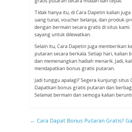
gratis putaran secara mudah dan cepat.
Tidak hanya itu, di Cara Dapetin kalian ju
uang tunai, voucher belanja, dan produk-pr
dengan bermain secara gratis di situs kami
sayang untuk dilewatkan.
Selain itu, Cara Dapetin juga memberikan
putaran secara berkala. Setiap hari, kali
dan memenangkan hadiah menarik. Jadi, kal
mendapatkan bonus gratis putaran.
Jadi tunggu apalagi? Segera kunjungi situs 
Dapatkan bonus gratis putaran dan berbaga
Selamat bermain dan semoga kalian berunt
←
Cara Dapat Bonus Putaran Gratis? G