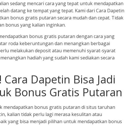
kalian sedang mencari cara yang tepat untuk mendapatkan
 telah datang ke tempat yang tepat. Kami dari Cara Dapetin
kan bonus gratis putaran secara mudah dan cepat. Tidak
an bonus yang kalian inginkan.
 mendapatkan bonus gratis putaran dengan cara yang
mutar roda keberuntungan dan menangkan berbagai
perlu melakukan deposit atau memenuhi syarat-syarat
n menangkan hadiah yang sudah kami sediakan secara
Cara Dapetin Bisa Jadi
tuk Bonus Gratis Putaran
 mendapatkan bonus gratis putaran di situs taruhan
, kalian tidak perlu lagi merasa kesulitan atau
aik yang bisa menjadi pilihan untuk mendapatkan bonus