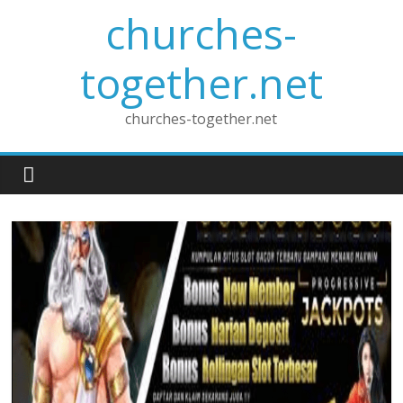
S
churches-
k
i
together.net
p
t
churches-together.net
o
c
o
n
t
e
n
t