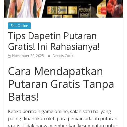
Slot Online
Tips Dapetin Putaran
Gratis! Ini Rahasianya!
November 20, 2025
Dennis Cook
Cara Mendapatkan
Putaran Gratis Tanpa
Batas!
Ketika bermain game online, salah satu hal yang
paling dinantikan oleh para pemain adalah putaran
gratis. Tidak hanya memberikan kesempatan untuk