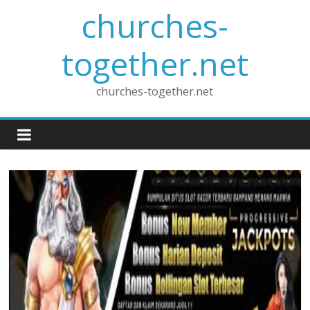
S
churches-
k
i
together.net
p
t
churches-together.net
o
c
o
n
t
e
n
t