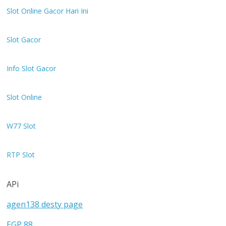
Slot Online Gacor Hari Ini
Slot Gacor
Info Slot Gacor
Slot Online
W77 Slot
RTP Slot
APi
agen138 desty page
EGP 88