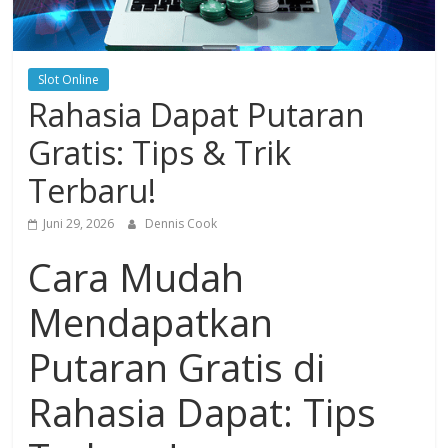
Slot Online
Rahasia Dapat Putaran
Gratis: Tips & Trik
Terbaru!
Juni 29, 2026
Dennis Cook
Cara Mudah
Mendapatkan
Putaran Gratis di
Rahasia Dapat: Tips