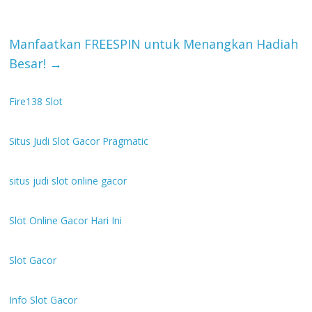
Manfaatkan FREESPIN untuk Menangkan Hadiah
Besar!
→
Fire138 Slot
Situs Judi Slot Gacor Pragmatic
situs judi slot online gacor
Slot Online Gacor Hari Ini
Slot Gacor
Info Slot Gacor