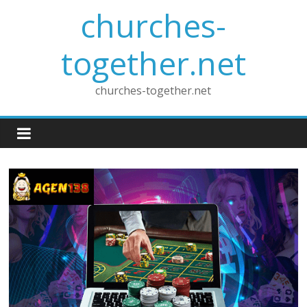
S
churches-
k
i
together.net
p
t
churches-together.net
o
c
o
n
t
e
n
t