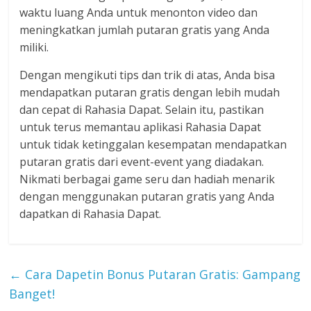
waktu luang Anda untuk menonton video dan
meningkatkan jumlah putaran gratis yang Anda
miliki.
Dengan mengikuti tips dan trik di atas, Anda bisa
mendapatkan putaran gratis dengan lebih mudah
dan cepat di Rahasia Dapat. Selain itu, pastikan
untuk terus memantau aplikasi Rahasia Dapat
untuk tidak ketinggalan kesempatan mendapatkan
putaran gratis dari event-event yang diadakan.
Nikmati berbagai game seru dan hadiah menarik
dengan menggunakan putaran gratis yang Anda
dapatkan di Rahasia Dapat.
←
Cara Dapetin Bonus Putaran Gratis: Gampang
Banget!