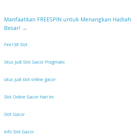
Manfaatkan FREESPIN untuk Menangkan Hadiah
Besar!
→
Fire138 Slot
Situs Judi Slot Gacor Pragmatic
situs judi slot online gacor
Slot Online Gacor Hari Ini
Slot Gacor
Info Slot Gacor