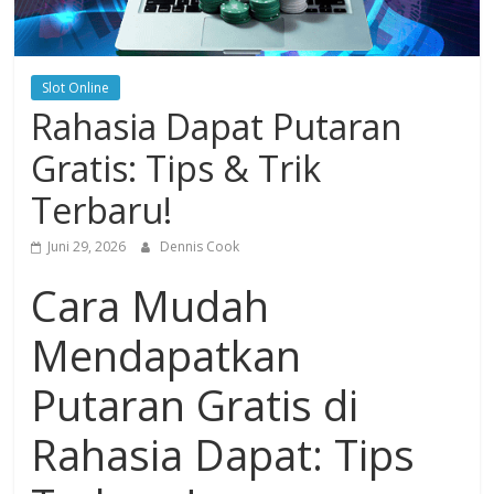
Slot Online
Rahasia Dapat Putaran
Gratis: Tips & Trik
Terbaru!
Juni 29, 2026
Dennis Cook
Cara Mudah
Mendapatkan
Putaran Gratis di
Rahasia Dapat: Tips