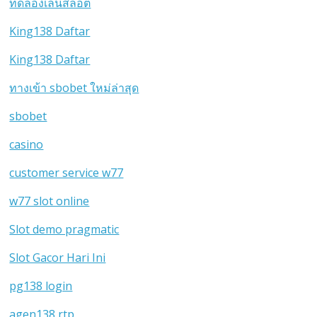
ทดลองเล่นสล็อต
King138 Daftar
King138 Daftar
ทางเข้า sbobet ใหม่ล่าสุด
sbobet
casino
customer service w77
w77 slot online
Slot demo pragmatic
Slot Gacor Hari Ini
pg138 login
agen138 rtp