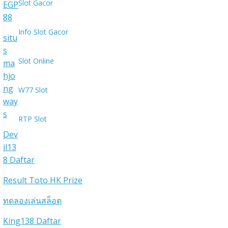
Slot Gacor
EGP
88
Info Slot Gacor
situ
s
Slot Online
ma
hjo
ng
W77 Slot
way
s
RTP Slot
Dev
il13
8 Daftar
Result Toto HK Prize
ทดลองเล่นสล็อต
King138 Daftar