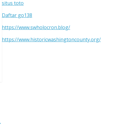
situs toto
Daftar go138
https://www.swholocron.blog/
https://www.historicwashingtoncounty.org/
→