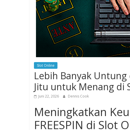
Slot Online
Lebih Banyak Untung 
Jitu untuk Menang di 
Juni 22, 2026
Dennis Cook
Meningkatkan Keu
FREESPIN di Slot O