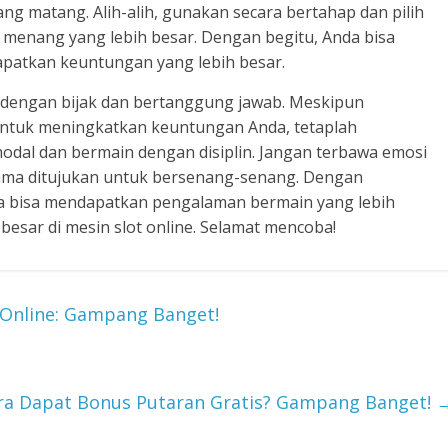
g matang. Alih-alih, gunakan secara bertahap dan pilih
menang yang lebih besar. Dengan begitu, Anda bisa
atkan keuntungan yang lebih besar.
n dengan bijak dan bertanggung jawab. Meskipun
ntuk meningkatkan keuntungan Anda, tetaplah
dal dan bermain dengan disiplin. Jangan terbawa emosi
tama ditujukan untuk bersenang-senang. Dengan
a bisa mendapatkan pengalaman bermain yang lebih
sar di mesin slot online. Selamat mencoba!
 Online: Gampang Banget!
ra Dapat Bonus Putaran Gratis? Gampang Banget!