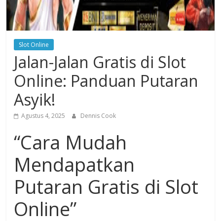
Slot Online
Jalan-Jalan Gratis di Slot
Online: Panduan Putaran
Asyik!
Agustus 4, 2025
Dennis Cook
“Cara Mudah
Mendapatkan
Putaran Gratis di Slot
Online”