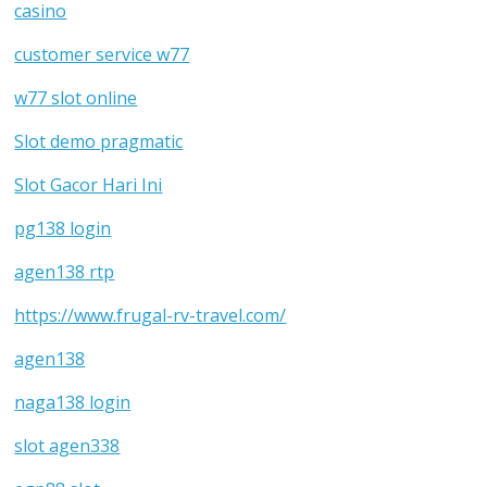
casino
customer service w77
w77 slot online
Slot demo pragmatic
Slot Gacor Hari Ini
pg138 login
agen138 rtp
https://www.frugal-rv-travel.com/
agen138
naga138 login
slot agen338