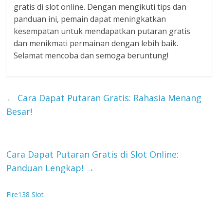
gratis di slot online. Dengan mengikuti tips dan
panduan ini, pemain dapat meningkatkan
kesempatan untuk mendapatkan putaran gratis
dan menikmati permainan dengan lebih baik.
Selamat mencoba dan semoga beruntung!
←
Cara Dapat Putaran Gratis: Rahasia Menang
Besar!
Cara Dapat Putaran Gratis di Slot Online:
Panduan Lengkap!
→
Fire138 Slot