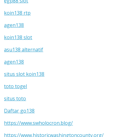
egp88 slot
koin138 rtp
agen138
koin138 slot
asu138 alternatif
agen138
situs slot koin138
toto togel
situs toto
Daftar go138
https://www.swholocron.blog/
https://www.historicwashingtoncounty.org/