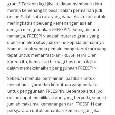
gratis? Terlebih lagi jika itu dapat membantu kita
meraih kemenangan besar dalam permainan judi
online. Salah satu cara yang dapat dilakukan untuk
meningkatkan peluang kemenangan adalah
dengan menggunakan FREESPIN. Sebagaimana
namanya, FREESPIN adalah putaran gratis yang
diberikan oleh situs judi online kepada pemainnya.
Namun, tidak semua pemain mengetahui cara yang
tepat untuk memanfaatkan FREESPIN ini. Oleh
karena itu, kami akan berbagi tips dan trik jitu
dalam memaksimalkan penggunaan FREESPIN.
Sebelum memulai permainan, pastikan untuk
memahami syarat dan ketentuan yang berlaku
untuk penggunaan FREESPIN. Beberapa situs judi
online dapat memiliki aturan yang berbeda, seperti
jumlah maksimal kemenangan dari FREESPIN dan
persyaratan untuk penarikan kemenangan. Jika