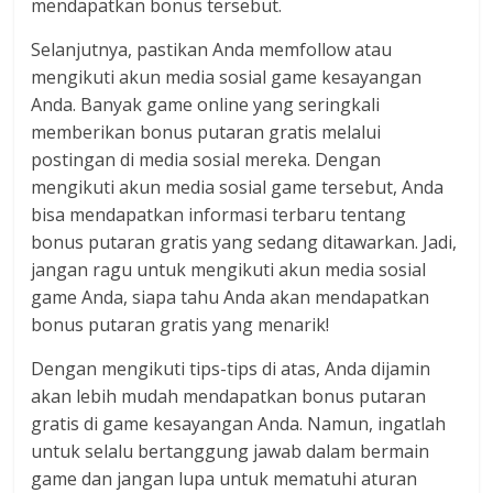
mendapatkan bonus tersebut.
Selanjutnya, pastikan Anda memfollow atau
mengikuti akun media sosial game kesayangan
Anda. Banyak game online yang seringkali
memberikan bonus putaran gratis melalui
postingan di media sosial mereka. Dengan
mengikuti akun media sosial game tersebut, Anda
bisa mendapatkan informasi terbaru tentang
bonus putaran gratis yang sedang ditawarkan. Jadi,
jangan ragu untuk mengikuti akun media sosial
game Anda, siapa tahu Anda akan mendapatkan
bonus putaran gratis yang menarik!
Dengan mengikuti tips-tips di atas, Anda dijamin
akan lebih mudah mendapatkan bonus putaran
gratis di game kesayangan Anda. Namun, ingatlah
untuk selalu bertanggung jawab dalam bermain
game dan jangan lupa untuk mematuhi aturan