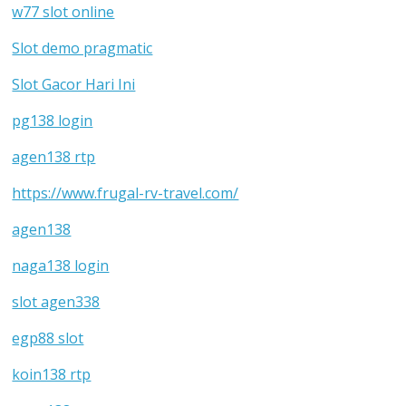
w77 slot online
Slot demo pragmatic
Slot Gacor Hari Ini
pg138 login
agen138 rtp
https://www.frugal-rv-travel.com/
agen138
naga138 login
slot agen338
egp88 slot
koin138 rtp