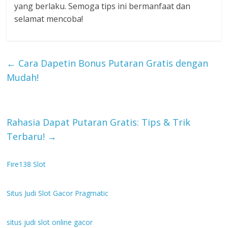
yang berlaku. Semoga tips ini bermanfaat dan
selamat mencoba!
←
Cara Dapetin Bonus Putaran Gratis dengan
Mudah!
Rahasia Dapat Putaran Gratis: Tips & Trik
Terbaru!
→
Fire138 Slot
Situs Judi Slot Gacor Pragmatic
situs judi slot online gacor