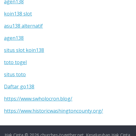
agen138
koin138 slot
asu138 alternatif
agen138
situs slot koin138
toto togel
situs toto
Daftar go138
https://www.swholocron.blog/
https://www.historicwashingtoncounty.org/
Hak Cipta © 2026
churches-together.net
. Keseluruhan Hak Cipta.