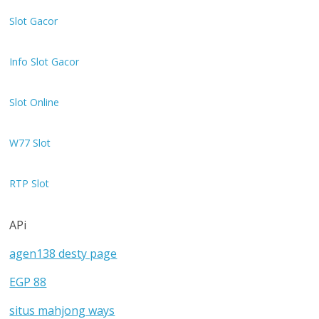
Slot Gacor
Info Slot Gacor
Slot Online
W77 Slot
RTP Slot
APi
agen138 desty page
EGP 88
situs mahjong ways