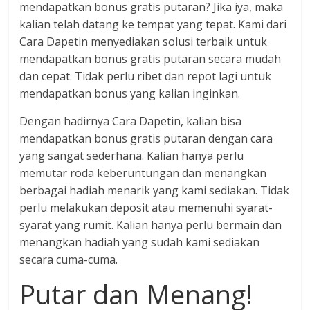
mendapatkan bonus gratis putaran? Jika iya, maka
kalian telah datang ke tempat yang tepat. Kami dari
Cara Dapetin menyediakan solusi terbaik untuk
mendapatkan bonus gratis putaran secara mudah
dan cepat. Tidak perlu ribet dan repot lagi untuk
mendapatkan bonus yang kalian inginkan.
Dengan hadirnya Cara Dapetin, kalian bisa
mendapatkan bonus gratis putaran dengan cara
yang sangat sederhana. Kalian hanya perlu
memutar roda keberuntungan dan menangkan
berbagai hadiah menarik yang kami sediakan. Tidak
perlu melakukan deposit atau memenuhi syarat-
syarat yang rumit. Kalian hanya perlu bermain dan
menangkan hadiah yang sudah kami sediakan
secara cuma-cuma.
Putar dan Menang!