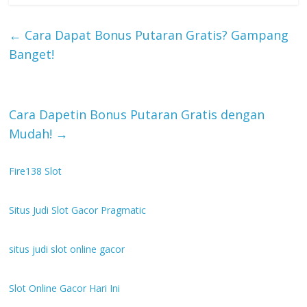
←
Cara Dapat Bonus Putaran Gratis? Gampang
Banget!
Cara Dapetin Bonus Putaran Gratis dengan
Mudah!
→
Fire138 Slot
Situs Judi Slot Gacor Pragmatic
situs judi slot online gacor
Slot Online Gacor Hari Ini