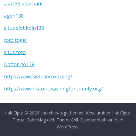
asu138 alternatif
agen138
situs slot koin138
toto togel
situs toto
Daftar go138
https://www.swholocron.blog/
https://www.historicwashingtoncounty.org/
Hak Cipta © 2026
churches-together.net
. Keseluruhan Hak Cipta.
Tema:
ColorMag
oleh ThemeGrill. Dipersembahkan oleh
WordPress
.