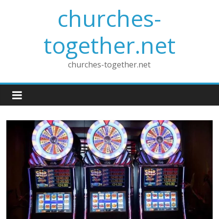
S
churches-
k
i
together.net
p
t
churches-together.net
o
c
o
n
t
e
n
t