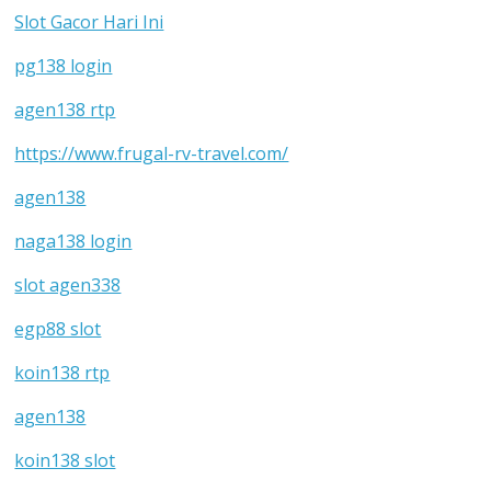
Slot Gacor Hari Ini
pg138 login
agen138 rtp
https://www.frugal-rv-travel.com/
agen138
naga138 login
slot agen338
egp88 slot
koin138 rtp
agen138
koin138 slot