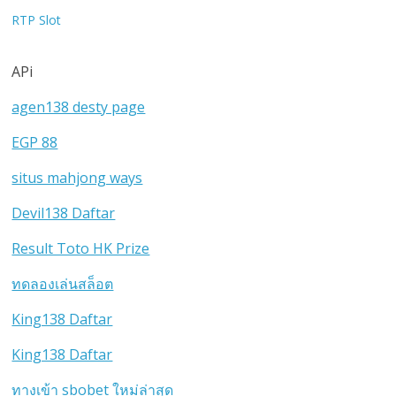
RTP Slot
APi
agen138 desty page
EGP 88
situs mahjong ways
Devil138 Daftar
Result Toto HK Prize
ทดลองเล่นสล็อต
King138 Daftar
King138 Daftar
ทางเข้า sbobet ใหม่ล่าสุด