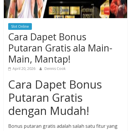
Slot Online
Cara Dapet Bonus
Putaran Gratis ala Main-
Main, Mantap!
April 20, 2026
Dennis Cook
Cara Dapet Bonus
Putaran Gratis
dengan Mudah!
Bonus putaran gratis adalah salah satu fitur yang