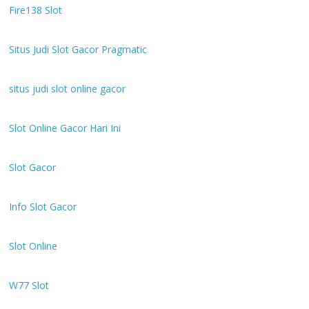
Fire138 Slot
Situs Judi Slot Gacor Pragmatic
situs judi slot online gacor
Slot Online Gacor Hari Ini
Slot Gacor
Info Slot Gacor
Slot Online
W77 Slot