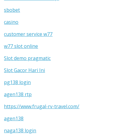
sbobet
casino
customer service w77
w77 slot online
Slot demo pragmatic
Slot Gacor Hari Ini
pg138 login
agen138 rtp
https://www.frugal-rv-travel.com/
agen138
naga138 login