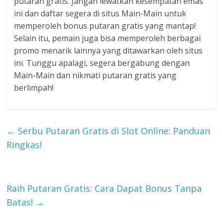
putaran gratis. Jangan lewatkan kesempatan emas
ini dan daftar segera di situs Main-Main untuk
memperoleh bonus putaran gratis yang mantap!
Selain itu, pemain juga bisa memperoleh berbagai
promo menarik lainnya yang ditawarkan oleh situs
ini. Tunggu apalagi, segera bergabung dengan
Main-Main dan nikmati putaran gratis yang
berlimpah!
←
Serbu Putaran Gratis di Slot Online: Panduan
Ringkas!
Raih Putaran Gratis: Cara Dapat Bonus Tanpa
Batas!
→