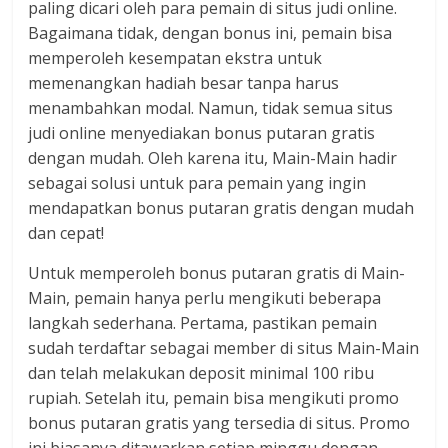
paling dicari oleh para pemain di situs judi online.
Bagaimana tidak, dengan bonus ini, pemain bisa
memperoleh kesempatan ekstra untuk
memenangkan hadiah besar tanpa harus
menambahkan modal. Namun, tidak semua situs
judi online menyediakan bonus putaran gratis
dengan mudah. Oleh karena itu, Main-Main hadir
sebagai solusi untuk para pemain yang ingin
mendapatkan bonus putaran gratis dengan mudah
dan cepat!
Untuk memperoleh bonus putaran gratis di Main-
Main, pemain hanya perlu mengikuti beberapa
langkah sederhana. Pertama, pastikan pemain
sudah terdaftar sebagai member di situs Main-Main
dan telah melakukan deposit minimal 100 ribu
rupiah. Setelah itu, pemain bisa mengikuti promo
bonus putaran gratis yang tersedia di situs. Promo
ini biasanya ditawarkan setiap minggu dengan