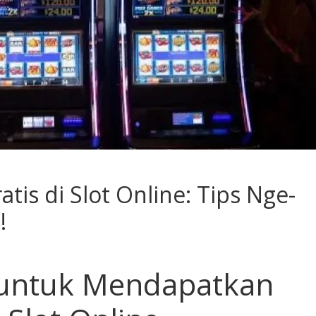
tis di Slot Online: Tips Nge-
!
k untuk Mendapatkan