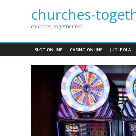
S
churches-togeth
k
i
p
churches-together.net
t
o
c
SLOT ONLINE
CASINO ONLINE
JUDI BOLA
o
n
t
e
n
t