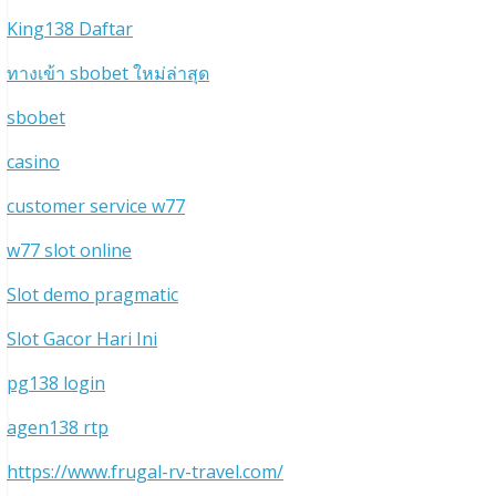
King138 Daftar
ทางเข้า sbobet ใหม่ล่าสุด
sbobet
casino
customer service w77
w77 slot online
Slot demo pragmatic
Slot Gacor Hari Ini
pg138 login
agen138 rtp
https://www.frugal-rv-travel.com/