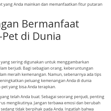
ot yang Anda mainkan dan memanfaatkan fitur putaran
ngan Bermanfaat
Pet di Dunia
t” yang sering digunakan untuk menggambarkan
lam berjudi. Bagi sebagian orang, keberuntungan
alam meraih kemenangan. Namun, sebenarnya ada tips
meningkatkan peluang kemenangan Anda di dunia
e-pet yang bisa Anda terapkan.
yang telah Anda buat. Sebagai seorang penjudi, penting
erus mengikutinya. Jangan terbawa emosi dan berubah
sedang tidak berpihak pada Anda. Ingatlah bahwa