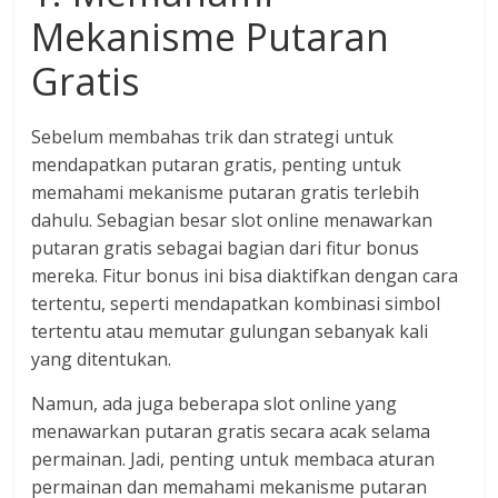
Mekanisme Putaran
Gratis
Sebelum membahas trik dan strategi untuk
mendapatkan putaran gratis, penting untuk
memahami mekanisme putaran gratis terlebih
dahulu. Sebagian besar slot online menawarkan
putaran gratis sebagai bagian dari fitur bonus
mereka. Fitur bonus ini bisa diaktifkan dengan cara
tertentu, seperti mendapatkan kombinasi simbol
tertentu atau memutar gulungan sebanyak kali
yang ditentukan.
Namun, ada juga beberapa slot online yang
menawarkan putaran gratis secara acak selama
permainan. Jadi, penting untuk membaca aturan
permainan dan memahami mekanisme putaran