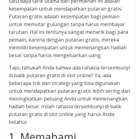
satu daya tarik utama dari permainan ini adalah
kesempatan untuk mendapatkan putaran gratis.
Putaran gratis adalah kesempatan bagi pemain
untuk memutar gulungan tanpa harus membayar
taruhan. Hal ini tentunya sangat menarik bagi para
pemain, karena dengan putaran gratis, mereka
memiliki kesempatan untuk memenangkan hadiah
besar tanpa harus mengeluarkan uang.
Tapi, tahukah Anda bahwa ada rahasia tersembunyi
di balik putaran gratis di slot online? Ya, ada
beberapa trik dan strategi yang bisa digunakan
untuk mendapatkan putaran gratis lebih sering dan
meningkatkan peluang Anda untuk memenangkan
hadiah besar. Inilah rahasia tersembunyi di balik
putaran gratis di slot online yang harus Anda
ketahui:
1. Memahami