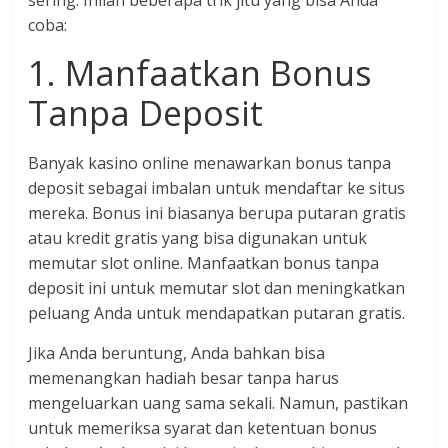
sering. Inilah beberapa trik jitu yang bisa Anda
coba:
1. Manfaatkan Bonus
Tanpa Deposit
Banyak kasino online menawarkan bonus tanpa
deposit sebagai imbalan untuk mendaftar ke situs
mereka. Bonus ini biasanya berupa putaran gratis
atau kredit gratis yang bisa digunakan untuk
memutar slot online. Manfaatkan bonus tanpa
deposit ini untuk memutar slot dan meningkatkan
peluang Anda untuk mendapatkan putaran gratis.
Jika Anda beruntung, Anda bahkan bisa
memenangkan hadiah besar tanpa harus
mengeluarkan uang sama sekali. Namun, pastikan
untuk memeriksa syarat dan ketentuan bonus