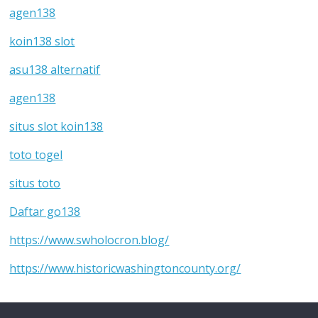
agen138
koin138 slot
asu138 alternatif
agen138
situs slot koin138
toto togel
situs toto
Daftar go138
https://www.swholocron.blog/
https://www.historicwashingtoncounty.org/