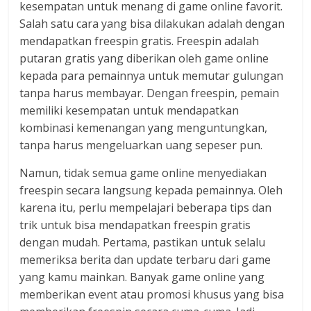
kesempatan untuk menang di game online favorit.
Salah satu cara yang bisa dilakukan adalah dengan
mendapatkan freespin gratis. Freespin adalah
putaran gratis yang diberikan oleh game online
kepada para pemainnya untuk memutar gulungan
tanpa harus membayar. Dengan freespin, pemain
memiliki kesempatan untuk mendapatkan
kombinasi kemenangan yang menguntungkan,
tanpa harus mengeluarkan uang sepeser pun.
Namun, tidak semua game online menyediakan
freespin secara langsung kepada pemainnya. Oleh
karena itu, perlu mempelajari beberapa tips dan
trik untuk bisa mendapatkan freespin gratis
dengan mudah. Pertama, pastikan untuk selalu
memeriksa berita dan update terbaru dari game
yang kamu mainkan. Banyak game online yang
memberikan event atau promosi khusus yang bisa